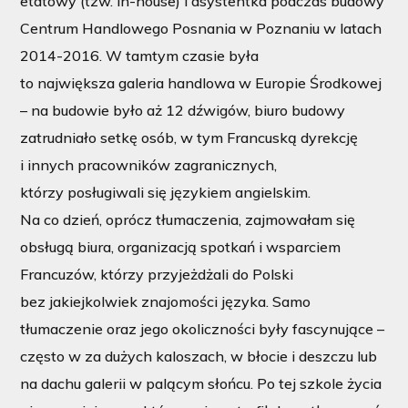
etatowy (tzw. in-house) i asystentka podczas budowy
Centrum Handlowego Posnania w Poznaniu w latach
2014-2016. W tamtym czasie była
to największa galeria handlowa w Europie Środkowej
– na budowie było aż 12 dźwigów, biuro budowy
zatrudniało setkę osób, w tym Francuską dyrekcję
i innych pracowników zagranicznych,
którzy posługiwali się językiem angielskim.
Na co dzień, oprócz tłumaczenia, zajmowałam się
obsługą biura, organizacją spotkań i wsparciem
Francuzów, którzy przyjeżdżali do Polski
bez jakiejkolwiek znajomości języka. Samo
tłumaczenie oraz jego okoliczności były fascynujące –
często w za dużych kaloszach, w błocie i deszczu lub
na dachu galerii w palącym słońcu. Po tej szkole życia