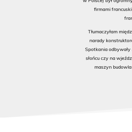
w Polsce) był ogromn
firmami francusk
fra
Tłumaczyłam między
narady konstrukto
Spotkania odbywały 
słońcu czy na wjeźdz
maszyn budowlany