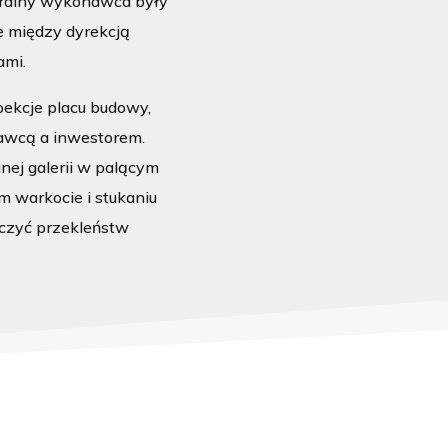
eralny wykonawca były
e między dyrekcją
ami.
ekcje placu budowy,
awcą a inwestorem.
ej galerii w palącym
m warkocie i stukaniu
aczyć przekleństw