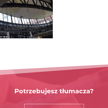
Potrzebujesz tłumacza?