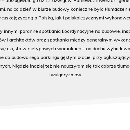
y – obsługiwało go aż 12 dźwigów. Ponieważ inwestor i gen
imi, na co dzień w biurze budowy konieczne było tłumaczeni
ncuskojęzyczną a Polską, jak i polskojęzycznymi wykonawc
 innymi poranne spotkania koordynacyjne na budowie, insp
rów i architektów oraz spotkania między generalnym wykon
się często w nietypowych warunkach – na dachu wybudowan
ie do budowanego parkingu gęstym błocie, przy ogłuszający
ch. Nigdzie indziej też nie nauczyłam się tak dobrze tłum
i wulgaryzmów.